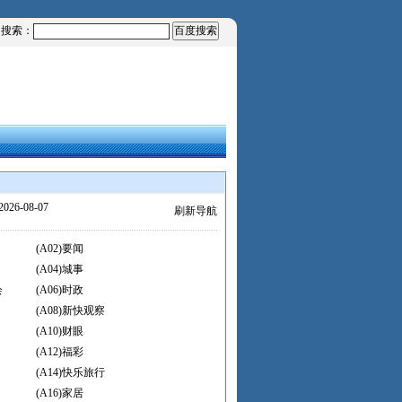
内搜索：
2026-08-07
刷新导航
(A02)要闻
(A04)城事
会
(A06)时政
(A08)新快观察
(A10)财眼
(A12)福彩
(A14)快乐旅行
(A16)家居