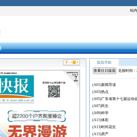
站
档
版面导航
查看往日版面
见报时间：
(A01)新闻导读
(A03)热点
(A05)广东省第十七届运动
(A07)民生
(A09)科学
(A11)体彩
(A13)时尚花生
(A15)房产