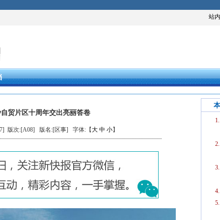
站
档
沙自贸片区十周年交出亮丽答卷
07] 版次:[A08]
版名:[区事]
字体:【
大
中
小
】