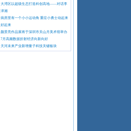
大湾区以超级生态打造科创高地——对话李
泽湘
病房里有一个小小运动角 重症小勇士动起来
好起来
颜景亮作品展将于深圳市关山月美术馆举办
7月高频数据折射经济向新向好
天河未来产业新增量子科技关键板块