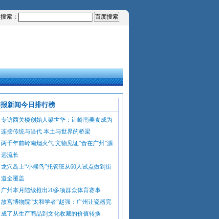
内搜索：
本报新闻今日排行榜
专访西关楼创始人梁世华：让岭南美食成为
连接传统与当代 本土与世界的桥梁
两千年前岭南烟火气 文物见证“食在广州”源
远流长
龙穴岛上“小候鸟”托管班从60人试点做到街
道全覆盖
广州本月陆续推出20多项群众体育赛事
故宫博物院“太和学者”赵强：广州让瓷器完
成了从生产商品到文化收藏的价值转换