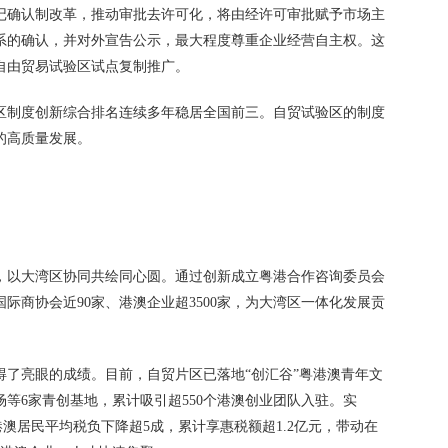
登记确认制改革，推动审批去许可化，将由经许可审批赋予市场主
系的确认，并对外宣告公示，最大程度尊重企业经营自主权。这
自由贸易试验区试点复制推广。
区制度创新综合排名连续多年稳居全国前三。自贸试验区的制度
的高质量发展。
，以大湾区协同共绘同心圆。通过创新成立粤港合作咨询委员会
际商协会近90家、港澳企业超3500家，为大湾区一体化发展贡
得了亮眼的成绩。目前，自贸片区已落地“创汇谷”粤港澳青年文
等6家青创基地，累计吸引超550个港澳创业团队入驻。实
港澳居民平均税负下降超5成，累计享惠税额超1.2亿元，带动在