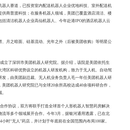
机器人赛道，已投资室内配送机器人企业优地科技、室外配送机
提供商普渡科技；在服务机器人领域，美团已覆盖酒店清洁、楼
括清洁机器人企业高仙机器人、今年赴港IPO的酒店机器人云
谱、月之暗面、硅基流动、光年之外（后被美团收购）等明星公
月便成立了深圳市美团机器人研究院。据介绍，该院是美团依托生
大湾区科研优势设立的机器人研发机构，致力于无人机、自动驾
研发，由美团副总裁、无人机业务负责人毛一年任美团机器人研
月，美团机器人研究院已与全球20余所高校达成40余项科研合作，
域。
战略合作协议，双方将联手打造全球首个人形机器人智慧药房解决
物流等多个领域展开合作。今年3月，据银河通用透露，已在北
4小时“无人”药店，并计划于年底前在全国范围内布局100家。