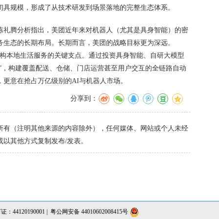
初具规模，形成了从技术研发到场景落地的完整生态体系。
陈礼腾分析指出，美团近年来对机器人（尤其是具身智能）的密
务生态的长期布局。长期而言，美团的战略目标更为深远。
重构本地生活服务的关键支点。通过投资具身智能、自研大模型
动”，构建覆盖配送、仓储、门店运营甚至用户交互的全链路自动
，更意在抢占万亿级别的AI与机器人市场。
分享到：
有（注明其他来源的内容除外），任何媒体、网站或个人未经
或以其他方式复制发布/发表。
4120190001 |
粤公网安备 44010602008415号