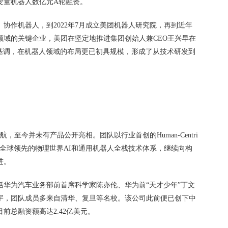
变量机器人数亿元A轮融资。
协作机器人，到2022年7月成立美团机器人研究院，再到近年
领域的关键企业，美团在坚定地推进集团创始人兼CEO王兴早在
发展基调，在机器人领域的布局更已初具规模，形成了从技术研发到
至今并未有产品公开亮相。团队以行业首创的Human-Centri
全球领先的物理世界AI和通用机器人全栈技术体系，继续向构
进。
括华为汽车业务部前首席科学家陈亦伦、华为前“天才少年”丁文
宇，团队成员多来自清华、复旦等名校。该公司此前便已创下中
前总融资额高达2.42亿美元。