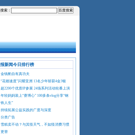
内搜索：
本报新闻今日排行榜
金钱豹自有真功夫
“花都速度”闪耀亚洲 13名少年斩获4金3银
超2200个优质IP参展 24场系列活动轮番上演
年轻妈妈装上“赛博心” 100多条vlog分享“钢
铁人生”
持续拓展公益实践的广度与深度
分类广告
雪糕卖不动？与其怪天气，不如怪消费习惯
更替