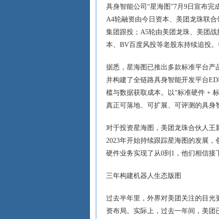
具身智能公司“星海图”7月9日宣布完
A4轮融资由今日资本、美团龙珠联
集团跟投；A5轮由美团龙珠、美团战
本、BV百度风投等老股东持续追投。截
据悉，星海图已推出多款标准平台产品，包
并构建了全链路具身智能开发平台E
槛与数据获取成本。以“标准硬件 + 
真正可落地、可扩展、可评测的具身
对于投资星海图，美团龙珠合伙人王
2023年开始持续跟踪星海图的发展
硬件业务实现了从0到1，他们相信
三年构建机器人生态版图
过去半年里，外界对美团关注的目光
资布局。实际上，过去一年间，美团