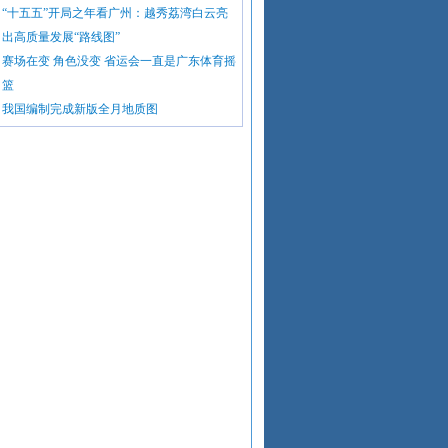
“十五五”开局之年看广州：越秀荔湾白云亮
出高质量发展“路线图”
赛场在变 角色没变 省运会一直是广东体育摇
篮
我国编制完成新版全月地质图