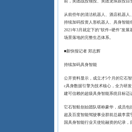
前，美团战投领投、美团龙珠跟投自
从前些年的清洁机器人、酒店机器人、
持续加码投资人形机器人、具身智能
2021年3月就定下的“软件+硬件”
场景落地的完整生态体系。
■新快报记者 郑志辉
持续加码具身智能
公开资料显示，成立才5个月的它石智航，
c具身数据引擎为技术核心，全力研发
建可信赖的超级具身智能系统目标迈
它石智航创始团队堪称豪华，成员包
超及百度智能驾驶事业群前总裁李震
国具身智能行业天使轮融资的纪录，目