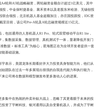
成A4轮和A5轮战略融资，两轮融资金额合计超过1亿美元，其中
合领投，中金保时捷基金、襄禾资本以及老股东米哈游、无锡创投
投联合领投，北京机器人基金超额加注，亦庄国投跟投，IDG资
至目前，该公司Pre-A轮及A轮总融资规模近15亿元。
括通用仿人形机器人R1 Pro、轮式双臂移动平台R1 lite，
DP，集数据采集、数据管理、真机测试于一体，显著降低开发门
标准数据 + 标准工具”为核心，星海图正在为全球开发者提供一套
智能基础设施。
新宇表示，美团龙珠长期看好并大力投资具身智能方向，他们从
，创始团队在过去一年多展现出很强的自我迭代能力和执行能力，
接下来公司将在数据和模型侧发布更多激动人心的进展。
更多集中在热闹的外卖补贴大战上，忽略了其更着眼于未来的投
已投资了宇树科技、银河通用以及自变量机器人，并成为了宇树