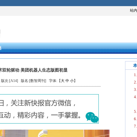
站
档
术双轮驱动 美团机器人生态版图初显
] 版次:[A14]
版名:[数智周刊]
字体:【
大
中
小
】