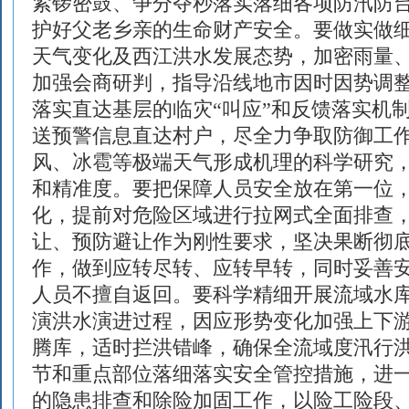
紧锣密鼓、争分夺秒落实落细各项防汛防
护好父老乡亲的生命财产安全。要做实做
天气变化及西江洪水发展态势，加密雨量
加强会商研判，指导沿线地市因时因势调
落实直达基层的临灾“叫应”和反馈落实机
送预警信息直达村户，尽全力争取防御工
风、冰雹等极端天气形成机理的科学研究
和精准度。要把保障人员安全放在第一位
化，提前对危险区域进行拉网式全面排查
让、预防避让作为刚性要求，坚决果断彻
作，做到应转尽转、应转早转，同时妥善
人员不擅自返回。要科学精细开展流域水
演洪水演进过程，因应形势变化加强上下
腾库，适时拦洪错峰，确保全流域度汛行
节和重点部位落细落实安全管控措施，进
的隐患排查和除险加固工作，以险工险段