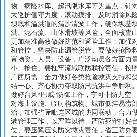
物、病险水库、超汛限水库等为重点，针
大巡护值守力度，滚动摸排、及时消除风
坝底和溢洪道的清沙清淤工作，确保坝基
洪、泥石流、山体滑坡等风险，全面核查
更加精准高效做好防范和避险工作；加强
和管控，坚决防止漏管脱管。要做好抢险
置物资、人员、设备，广泛动员各方面力
小、抢住。要扛牢流域联防联控责任，按
广西所需，全力做好各类抢险救灾支持和
结一心、齐心协力夺取防汛抗洪斗争胜利
做好台风“巴威”防御工作，宁可十防九空
对海上设施、临时构筑物、城市低洼易涝
治，加强省际毗连区域的协同联动，合力
港管理工作，以严阵以待、严防死守打好
仗。要压紧压实防灾救灾责任，省三防办