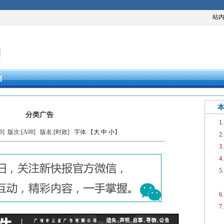
站
档
分类广告
09] 版次:[A08]
版名:[时政]
字体:【
大
中
小
】