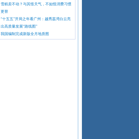
雪糕卖不动？与其怪天气，不如怪消费习惯
更替
“十五五”开局之年看广州：越秀荔湾白云亮
出高质量发展“路线图”
我国编制完成新版全月地质图