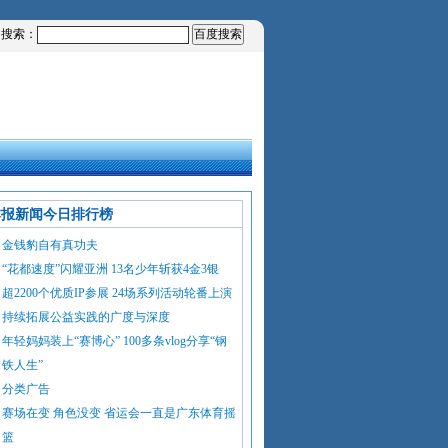
内搜索：
本报新闻今日排行榜
金钱豹自有真功夫
“花都速度”闪耀亚洲 13名少年斩获4金3银
超2200个优质IP参展 24场系列活动轮番上演
持续拓展公益实践的广度与深度
年轻妈妈装上“赛博心” 100多条vlog分享“钢
铁人生”
分类广告
赛场在变 角色没变 省运会一直是广东体育摇
篮