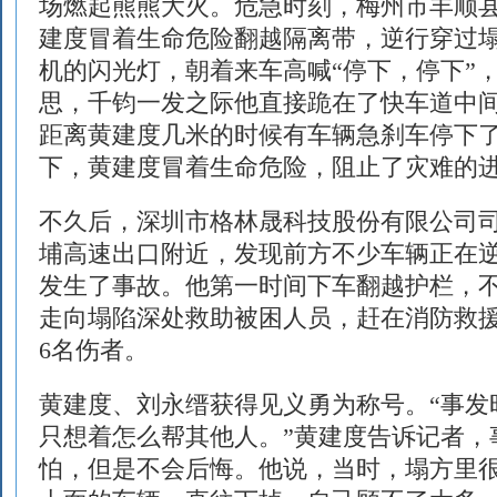
场燃起熊熊大火。危急时刻，梅州市丰顺
建度冒着生命危险翻越隔离带，逆行穿过
机的闪光灯，朝着来车高喊“停下，停下”
思，千钧一发之际他直接跪在了快车道中
距离黄建度几米的时候有车辆急刹车停下
下，黄建度冒着生命危险，阻止了灾难的
不久后，深圳市格林晟科技股份有限公司
埔高速出口附近，发现前方不少车辆正在
发生了事故。他第一时间下车翻越护栏，
走向塌陷深处救助被困人员，赶在消防救
6名伤者。
黄建度、刘永缙获得见义勇为称号。“事发
只想着怎么帮其他人。”黄建度告诉记者，
怕，但是不会后悔。他说，当时，塌方里很