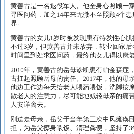
黄善古是一名退役军人。他全身心照顾一家
寻医问药，加之14年来无微不至照顾4个
界。
黄善古的女儿1岁时被发现患有特发性心肌
不过3岁，但黄善古并未放弃，转业回家后
时间里到处求医问药，最终他女儿得以康
2010年，黄善古的岳母诊断患有帕金森症
古扛起照顾岳母的责任。2017年，他的母
他边工作边每天给老人喂药喂饭，洗脚按
散老人的注意力，尽可能地减轻母亲的痛
人安详离去。
刚送走母亲，岳父于当年第三次中风瘫痪
担，为岳父擦身喂饭、清理粪便，坚持了3