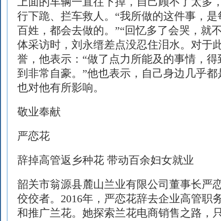
上面的车辆一直往下掉，自己顾不了太多
行下跪、拦车救人。“我所做的这件事，是
百姓，都会去做的。”“回忆多了会哭，就
体采访时，刘永缙差点没忍住泪水。对于此
誉，他表示：“做了点力所能及的事情，得
到非常自豪。”他也表示，自己身边几乎都
也对他有所影响。
敬业奉献
严恋花
辞掉高管返乡种花 带动百余妇女就业
韶关市翁源县麓山兰业有限公司董事长严
佼佼者。2016年，严恋花辞去企业高管职
和推广兰花。她探索兰花电商销售之路，