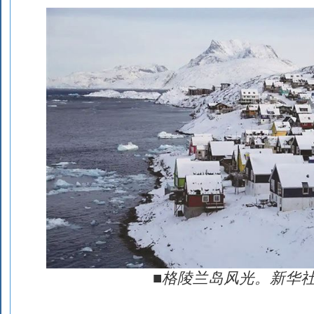
■格陵兰岛风光。新华